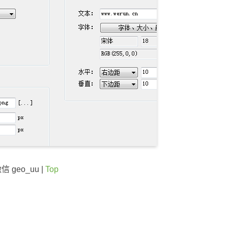
微信 geo_uu |
Top